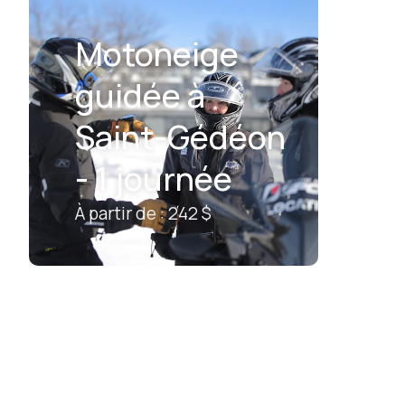
Motoneige
guidée à
Saint-Gédéon
- 1 journée
À partir de : 242 $