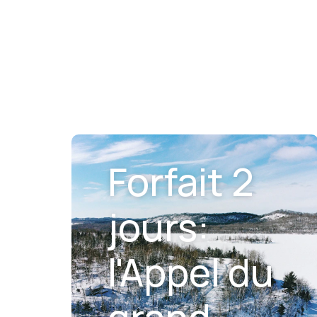
Forfait 2
jours:
l'Appel du