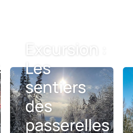
Excursion :
e
Les
sentiers
des
passerelles