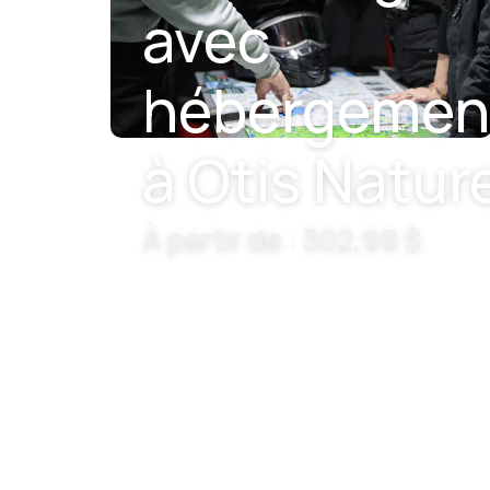
avec
hébergemen
à Otis Natur
À partir de : 302,99 $