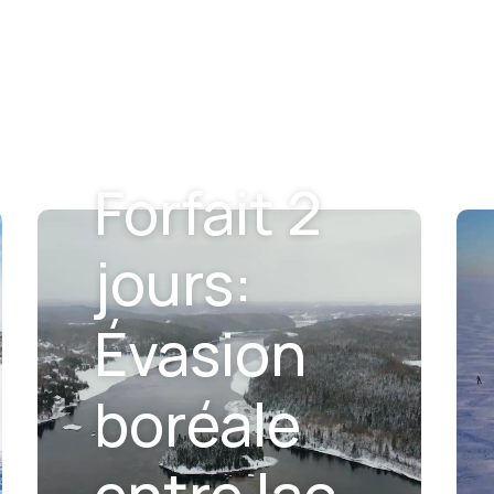
Forfait 2
jours:
Évasion
boréale