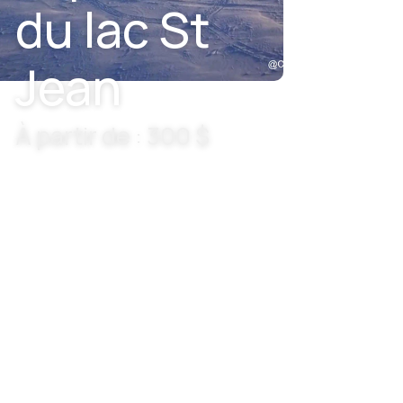
du lac St
Jean
À partir de : 300 $