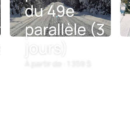
du 49e
t
parallèle (3
e
jours)
À partir de : 1 359 $