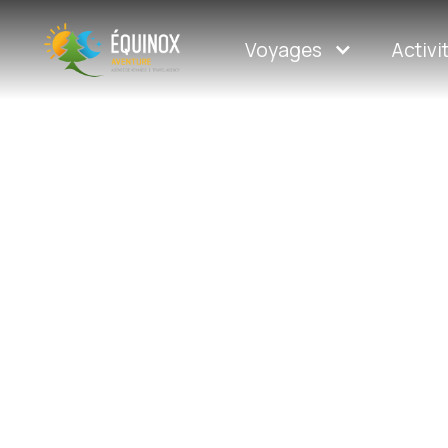
11 forfaits disponibles
Voyages
Activi
Voyages
Accessible à tous, de l'ini
activités s'adressent au
de sensations fortes qu'
adaptés à tous les nivea
différentes expériences h
motoneige aux expédition