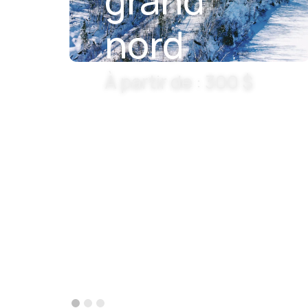
grand
nord
À partir de : 300 $