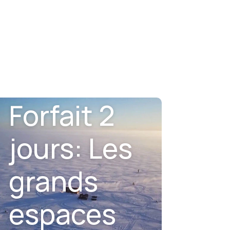
Forfait 2
jours: Les
grands
espaces