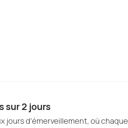
ts insolites. Vivez une
essourcez-vous et
e à travers nos
s sur 2 jours
x jours d'émerveillement, où chaque