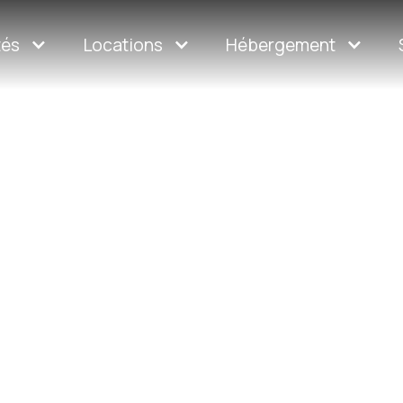
tés
Locations
Hébergement
 hiver
tiation à l'assurance, nos
ssi bien aux passionnés
aux novices. Guides
ux. Découvrez nos
ivernales, de la
s en chiens de traîneau,