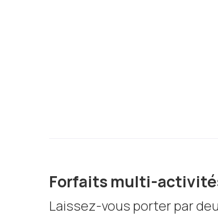
ainsi que nos hébergemen
expérience immersive, r
explorez la beauté boréal
aventures.
Forfaits multi-activité
Laissez-vous porter par deu