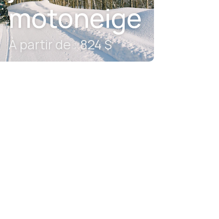
motoneige
À partir de : 824 $