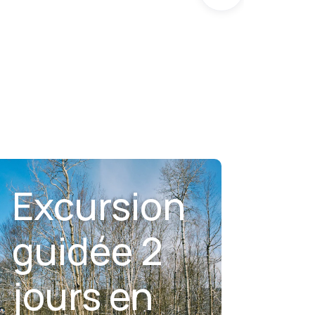
Excursion
guidée 2
jours en