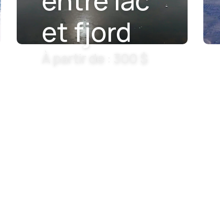
entre lac
et fjord
À partir de : 300 $