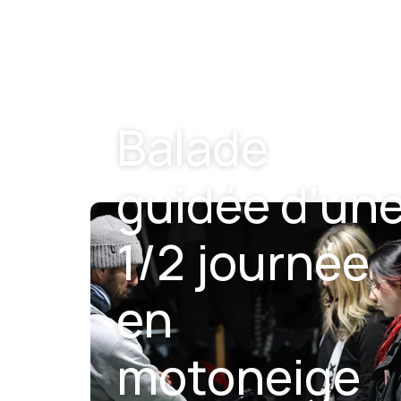
Balade
guidée d'un
1/2 journée
en
motoneige