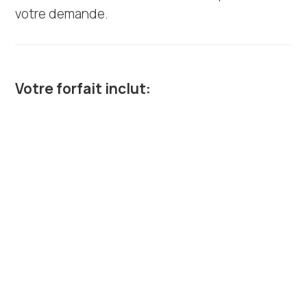
votre demande.
Votre forfait inclut:
Inclusions:
Guide Equinox Aventure
une paire de raquettes
𝐄𝐱𝐜𝐥𝐮𝐬𝐢𝐨𝐧𝐬 :
Taxes
Dépenses personnelles
Vêtements chauds