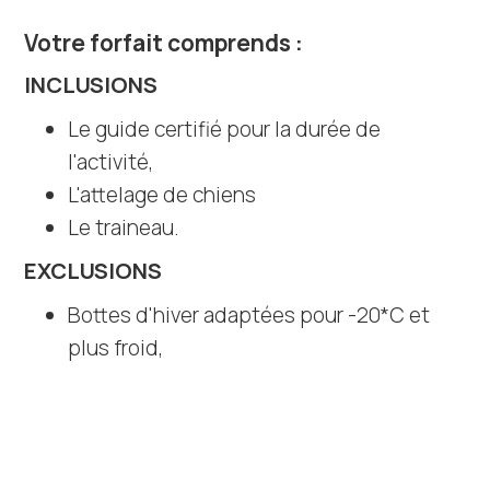
Votre forfait comprends :
INCLUSIONS
Le guide certifié pour la durée de
l'activité,
L'attelage de chiens
Le traineau.
EXCLUSIONS
Bottes d'hiver adaptées pour -20*C et
plus froid,
Vêtements d'hiver en multicouches pour
s'adapter à l'effort,
Gants, Bonnet, cache-cou ou écharpe,
Lunettes de soleil ou de ski.