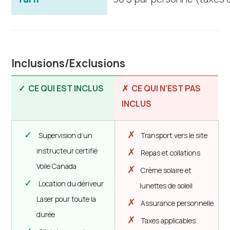
Inclusions/Exclusions
✓
CE QUI EST INCLUS
✗
CE QUI N’EST PAS
INCLUS
✓
✗
Supervision d’un
Transport vers le site
✗
instructeur certifié
Repas et collations
Voile Canada
✗
Crème solaire et
✓
Location du dériveur
lunettes de soleil
Laser pour toute la
✗
Assurance personnelle
durée
✗
Taxes applicables