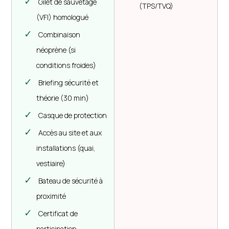
✓
Gilet de sauvetage
(TPS/TVQ)
(VFI) homologué
✓
Combinaison
néoprène (si
conditions froides)
✓
Briefing sécurité et
théorie (30 min)
✓
Casque de protection
✓
Accès au site et aux
installations (quai,
vestiaire)
✓
Bateau de sécurité à
proximité
✓
Certificat de
participation