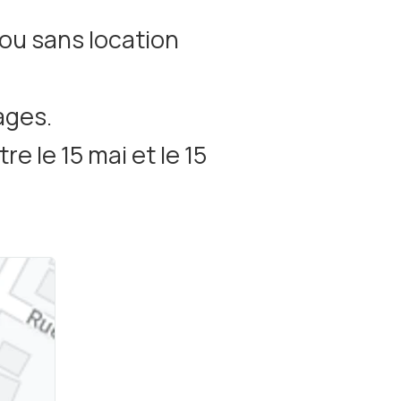
 ou sans location
ages.
e le 15 mai et le 15