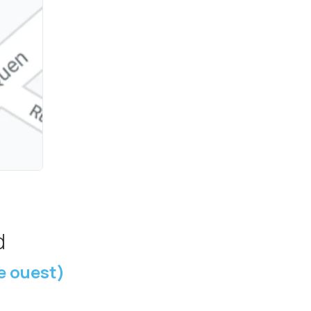
d
e ouest)