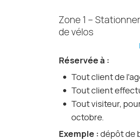
Zone 1 – Stationne
de vélos
Réservée à :
Tout client de l'
Tout client effec
Tout visiteur, pou
octobre.
Exemple :
dépôt de b