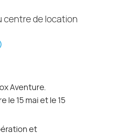
 centre de location
)
nox Aventure.
 le 15 mai et le 15
ération et