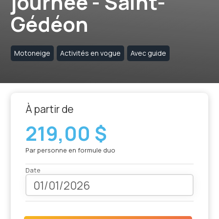
journée - Saint-
Gédéon
Motoneige
Activités en vogue
Avec guide
À partir de
219,00 $
Par personne en formule duo
Date