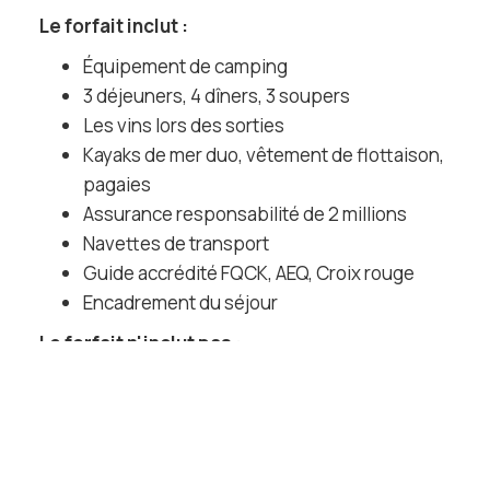
Le forfait inclut :
Équipement de camping
3 déjeuners, 4 dîners, 3 soupers
Les vins lors des sorties
Kayaks de mer duo, vêtement de flottaison,
pagaies
Assurance responsabilité de 2 millions
Navettes de transport
Guide accrédité FQCK, AEQ, Croix rouge
Encadrement du séjour
Le forfait n'inclut pas :
Effets personnels (une liste de matériel vous
sera fournie)
Déroulement du séjour
s